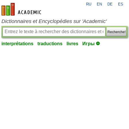
RU
EN
DE
ES
fr-academic.com
Dictionnaires et Encyclopédies sur 'Academic'
Recherche!
interprétations
traductions
livres
Игры ⚽