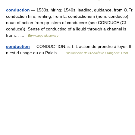
conduction
— 1530s, hiring; 1540s, leading, guidance, from O.Fr.
conduction hire, renting, from L. conductionem (nom. conductio),
noun of action from pp. stem of conducere (see CONDUCE (Cf.
conduce)). Sense of conducting of a liquid through a channel is
from… …
Etymology dictionary
conduction
— CONDUCTION. s. f. L action de prendre à loyer. Il
n est d usage qu au Palais …
Dictionnaire de l'Académie Française 1798