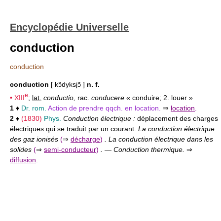
Encyclopédie Universelle
conduction
conduction
conduction
[ kɔ̃dyksjɔ̃ ]
n. f.
e
•
XIII
;
lat.
conductio,
rac.
conducere
« conduire; 2. louer »
1
♦
Dr. rom.
Action de prendre qqch. en location.
⇒
location
.
2
♦
(1830)
Phys.
Conduction électrique :
déplacement des charges
électriques qui se traduit par un courant.
La conduction électrique
des gaz ionisés
(
⇒
décharge
)
. La conduction électrique dans les
solides
(
⇒
semi-conducteur
)
.
—
Conduction thermique.
⇒
diffusion
.