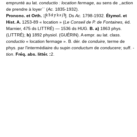
emprunté au lat.
conductio : location fermage,
au sens de ,,action
de prendre à loyer`` (
Ac.
1835-1932).
Prononc. et Orth. :
[
]. Ds
Ac.
1798-1932.
Étymol. et
Hist. A.
1253-89 « location » (
Le Conseil de P. de Fontaines,
éd.
Marnier, 475 ds LITTRÉ) — 1536 ds HUG.
B. a)
1863 phys.
(LITTRÉ);
b)
1892 physiol. (GUÉRIN). A empr. au lat. class.
conductio
« location fermage ». B. dér. de
conduire,
terme de
phys. par l'intermédiaire du supin
conductum
de
conducere
; suff.
-
tion
.
Fréq. abs. littér. :
2.