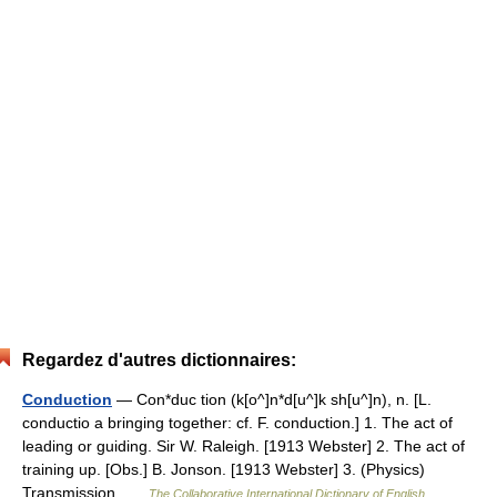
Regardez d'autres dictionnaires:
Conduction
— Con*duc tion (k[o^]n*d[u^]k sh[u^]n), n. [L.
conductio a bringing together: cf. F. conduction.] 1. The act of
leading or guiding. Sir W. Raleigh. [1913 Webster] 2. The act of
training up. [Obs.] B. Jonson. [1913 Webster] 3. (Physics)
Transmission …
The Collaborative International Dictionary of English