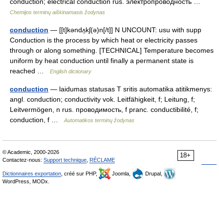
conduction; electrical conduction rus. электропроводность …
Chemijos terminų aiškinamasis žodynas
conduction
— [[t]kəndʌ̱kʃ(ə)n[/t]] N UNCOUNT: usu with supp
Conduction is the process by which heat or electricity passes
through or along something. [TECHNICAL] Temperature becomes
uniform by heat conduction until finally a permanent state is
reached …
English dictionary
conduction
— laidumas statusas T sritis automatika atitikmenys:
angl. conduction; conductivity vok. Leitfähigkeit, f; Leitung, f;
Leitvermögen, n rus. проводимость, f pranc. conductibilité, f;
conduction, f …
Automatikos terminų žodynas
© Academic, 2000-2026
18+
Contactez-nous:
Support technique
,
RÉCLAME
Dictionnaires exportation
, créé sur PHP,
Joomla,
Drupal,
WordPress, MODx.