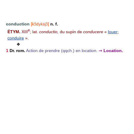
conduction
[kɔ̃dyksjɔ̃]
n. f.
e
ÉTYM.
XIII
; lat.
conductio,
du supin de
conducere
«
louer
;
conduire
».
❖
1
Dr. rom.
Action de prendre (qqch.) en location.
⇒
Location.