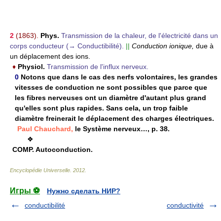
2
(1863).
Phys.
Transmission de la chaleur, de l'électricité dans un
corps conducteur (→ Conductibilité).
||
Conduction ionique,
due à
un déplacement des ions.
♦
Physiol.
Transmission de l'influx nerveux.
0
Notons que dans le cas des nerfs volontaires, les grandes
vitesses de conduction ne sont possibles que parce que
les fibres nerveuses ont un diamètre d'autant plus grand
qu'elles sont plus rapides. Sans cela, un trop faible
diamètre freinerait le déplacement des charges électriques.
Paul Chauchard,
le Système nerveux…, p. 38.
❖
COMP.
Autoconduction.
Encyclopédie Universelle
.
2012
.
Игры ⚽
Нужно сделать НИР?
conductibilité
conductivité